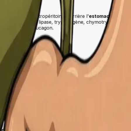
située dans le rétropéritoine, derrière l'
estomac
. Sa fonc
 enzymes (amylase, lipase, trypsinogène, chymotrypsinogène)
ellules alpha le glucagon.
s-muqueux) et d'Auerbach (myentérique) contrôlant la motr
 digestion (effet parasympathique), le système sympathique
cide), sécrétine (sécrétion pancréatique bicarbonatée), CCK 
 grêle ?