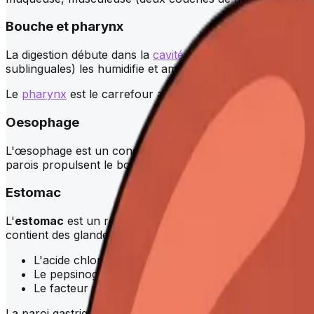
Bouche et
pharynx
La digestion débute dans la
cavité buccale
. Les dents déco
sublinguales) les humidifie et amorce la digestion des gluci
Le
pharynx
est le carrefour aéro-digestif. Lors de la dégl
Oesophage
L'œsophage est un conduit musculaire d'environ 25 cm qu
parois propulsent le bol alimentaire par péristaltisme. Le
Estomac
L'
estomac
est un réservoir musculaire situé dans l'hypoc
contient des glandes gastriques qui sécrètent :
L'acide chlorhydrique (pH gastrique entre 1 et 3)
Le pepsinogène, précurseur de la pepsine qui dégrad
Le facteur intrinsèque, indispensable à l'absorption 
La paroi gastrique possède trois couches musculaires (longi