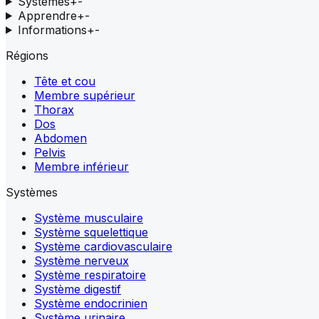
Systèmes
+
-
Apprendre
+
-
Informations
+
-
Régions
Tête et cou
Membre supérieur
Thorax
Dos
Abdomen
Pelvis
Membre inférieur
Systèmes
Système musculaire
Système squelettique
Système cardiovasculaire
Système nerveux
Système respiratoire
Système digestif
Système endocrinien
Système urinaire