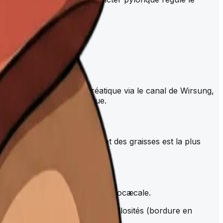
ts.
l cholédoque et le suc pancréatique via le canal de Wirsung,
iel de la digestion chimique.
glucides, des acides aminés et des graisses est la plus
. Il se termine par la valvule iléocæcale.
villosités intestinales et microvillosités (bordure en