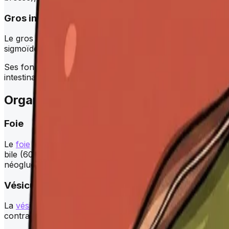
Gros intestin
Le gros intestin mesure environ 1,5 mètre et encadre l'int
sigmoïde), le
rectum
et le canal anal.
Ses fonctions principales sont la réabsorption d'eau et d'é
intestinal. Le
rectum
stocke les fèces jusqu'à la défécatio
Organes digestifs annexes
Foie
Le
foie
est la plus volumineuse glande du corps (environ 1,
bile (600 à 1000 ml par jour), indispensable à l'émulsifi
néoglucogenèse), le métabolisme lipidique et protéique, la
Vésicule biliaire
La
vésicule biliaire
est une poche de 7 à 10 cm accolée à l
contracte en réponse à la cholécystokinine (CCK) lors de la