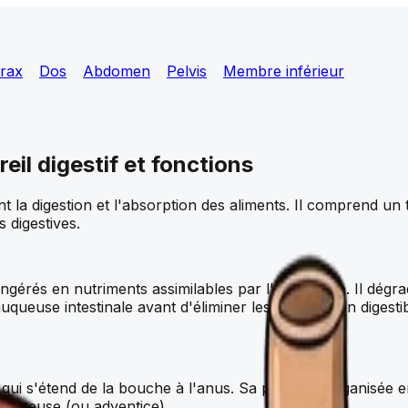
rax
Dos
Abdomen
Pelvis
Membre inférieur
eil digestif et fonctions
t la digestion et l'absorption des aliments. Il comprend un
s digestives.
 ingérés en nutriments assimilables par l'organisme. Il dég
muqueuse intestinale avant d'éliminer les résidus non digestib
qui s'étend de la bouche à l'anus. Sa paroi est organisée
 séreuse (ou adventice).