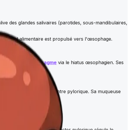
live des glandes salivaires (parotides, sous-mandibulaires,
s et le bol alimentaire est propulsé vers l'œsophage.
térieur et le
diaphragme
via le hiatus œsophagien. Ses
.
 cardia, fundus, corps et antre pylorique. Sa muqueuse
a vidange gastrique. Le sphincter pylorique régule le