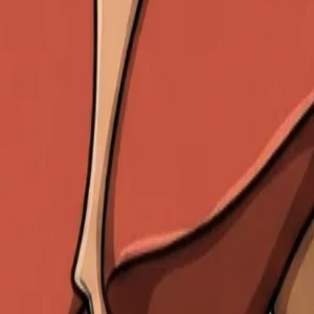
bsorption. Il mesure 6 à 7 mètres et se divise en trois segmen
utour de la
tête
du
pancréas
. Il reçoit la bile via le cana
jeure (ampoule de Vater). C'est ici que se déroule l'essent
grêle (environ 2,5 m). C'est le segment où l'absorption des 
Il absorbe spécifiquement la vitamine B12 et les sels biliaires
 trois niveaux de repliements : plis circulaires de Kerckring, 