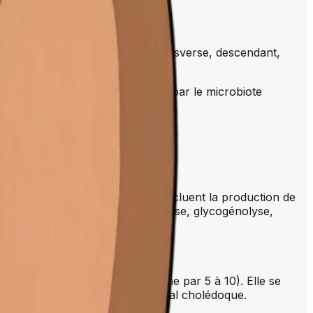
orme), le
côlon
(ascendant, transverse, descendant,
mentation des fibres alimentaires par le microbiote
, externe volontaire).
ragme
. Ses fonctions digestives incluent la production de
t la gestion du glucose (glycogénèse, glycogénolyse,
hépatique (en réduisant son volume par 5 à 10). Elle se
via le canal cystique puis le canal cholédoque.