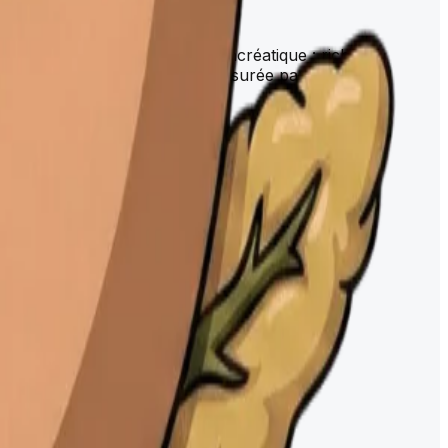
tion exocrine produit le suc pancréatique : riche en
. Sa fonction endocrine est assurée par les îlots de
icité et les sécrétions
 la freine
(enzymes pancréatiques et bile), GIP (inhibition