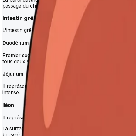
passage du chyme vers le
duodénum
.
Intestin grêle
L'intestin grêle est le principal organe de digestion et d'a
Duodénum
Premier segment, long d'environ 25 cm, en forme de C a
tous deux s'abouchant au niveau de la papille duodénale ma
Jéjunum
Il représente les deux cinquièmes proximaux de l'intestin 
intense.
Iléon
Il représente les trois cinquièmes distaux (environ 3,5 m). 
La surface d'absorption de l'intestin grêle est amplifiée par
brosse), atteignant une surface totale d'environ 200 m².