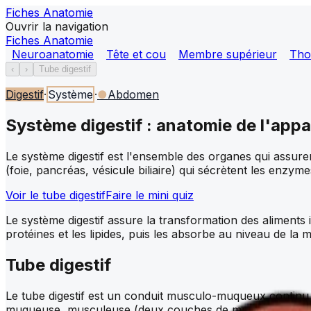
Fiches Anatomie
Ouvrir la navigation
Fiches Anatomie
Neuroanatomie
Tête et cou
Membre supérieur
Tho
‹
›
Tube digestif
Digestif
·
Système
·
●
Abdomen
Système digestif : anatomie de l'appar
Le système digestif est l'ensemble des organes qui assuren
(foie, pancréas, vésicule biliaire) qui sécrètent les enzyme
Voir le tube digestif
Faire le mini quiz
Le système digestif assure la transformation des aliments
protéines et les lipides, puis les absorbe au niveau de la 
Tube digestif
Le tube digestif est un conduit musculo-muqueux continu 
muqueuse, musculeuse (deux couches de muscle lisse) et