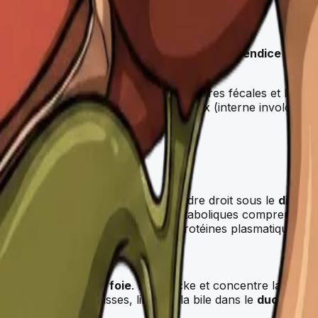
estin grêle. Il comprend le cæcum (avec l'
appendice
vermif
lectrolytes, la concentration des matières fécales et la fer
n, contrôlée par deux sphincters anaux (interne involontaire
5 kg). Il est situé dans l'hypochondre droit sous le
diaph
cation des graisses. Ses fonctions métaboliques comprennen
 détoxification et la synthèse des protéines plasmatiques.
a face inférieure du
foie
. Elle stocke et concentre la bile 
 digestion des graisses, libérant la bile dans le
duodénum