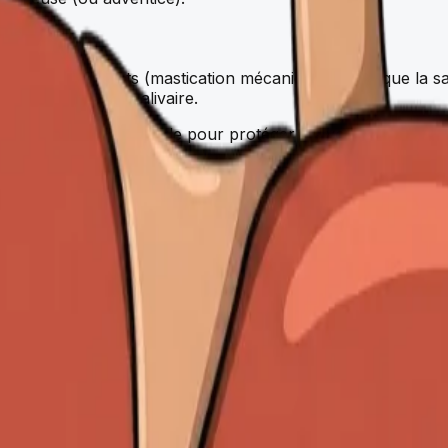
upent les aliments (mastication mécanique) tandis que la sa
des via l'amylase salivaire.
utition, l'épiglotte bascule pour protéger les voies aérienne
i relie le
pharynx
à l'
estomac
. Il traverse le
médiastin
pos
 sphincter œsophagien inférieur empêche le reflux gastrique
hondre gauche et l'épigastre. Il comprend quatre régions :
e les protéines
de la vitamine B12
tudinale, circulaire, oblique) qui assurent le brassage et l