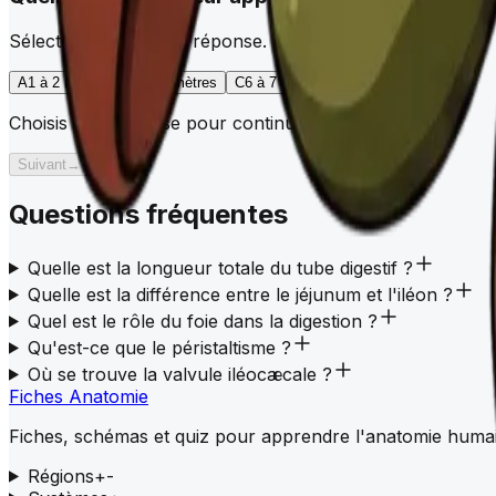
Sélectionne la bonne réponse.
A
1 à 2 mètres
B
3 à 4 mètres
C
6 à 7 mètres
D
10 à 12 mètres
Choisis une réponse pour continuer.
Suivant
→
Questions fréquentes
Quelle est la longueur totale du tube digestif ?
Quelle est la différence entre le jéjunum et l'iléon ?
Quel est le rôle du foie dans la digestion ?
Qu'est-ce que le péristaltisme ?
Où se trouve la valvule iléocæcale ?
Fiches Anatomie
Fiches, schémas et quiz pour apprendre l'anatomie huma
Régions
+
-