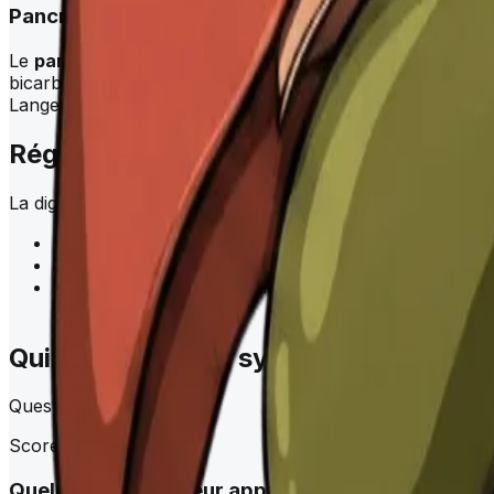
Pancréas
Le
pancréas
est une glande mixte (exocrine et endocrine) 
bicarbonates (pour neutraliser l'acidité gastrique) et en
Langerhans : les cellules bêta sécrètent l'insuline et les c
Régulation de la digestion
La digestion est régulée par trois systèmes coordonnés :
Système nerveux entérique : plexus de Meissner (sou
Système nerveux autonome : le nerf vague stimule la
Hormones gastro-intestinales : gastrine (sécrétion a
gastrique)
Quiz anatomie du système digestif
Question
1
sur
6
Score
0
/
6
Quelle est la longueur approximative de l'intestin