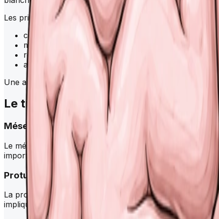
Les principales fonctions du
cervelet
sont :
coordination des mouvements
maintien de l’équilibre
régulation du tonus musculaire
ajustement de la motricité fine
Une atteinte du
cervelet
entraîne des ataxies, des troubl
Le
tronc cérébral
Mésencéphale
Le mésencéphale est la partie supérieure du
tronc céréb
important dans la régulation de la vigilance et des réflexes 
Protubérance (pont)
La protubérance est située entre le mésencéphale et le bu
impliqués dans la respiration et la motricité.