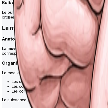
Bulbe rachidien
Le bulbe, ou moelle allongée, est la partie inférieure du
t
croisement des voies motrices (décussation pyramidale).
La
moelle épinière
Anatomie générale
La
moelle épinière
est située dans le canal rachidien. Chez
correspondent aux zones d’émergence des
plexus brach
Organisation interne
La moelle présente une structure en H de substance gris
Les cornes postérieures reçoivent les informations se
Les cornes antérieures contiennent les motoneuron
Les cornes latérales (dans certaines régions) contie
La substance blanche est organisée en cordons. Elle conti