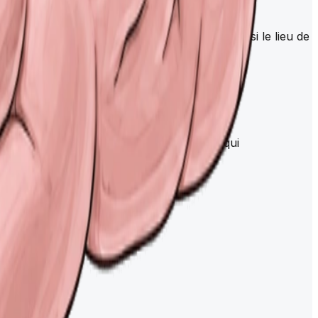
la respiration et du rythme cardiaque. Il est aussi le lieu de
te deux renflements, cervical et lombaire, qui
rices).