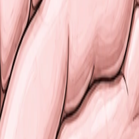
es de l’équilibre et une dysmétrie des mouvements.
ral
. Il contient les noyaux de plusieurs nerfs crâniens et par
visuels et auditifs.
lbe. Elle assure la connexion entre le
cervelet
et les hémi