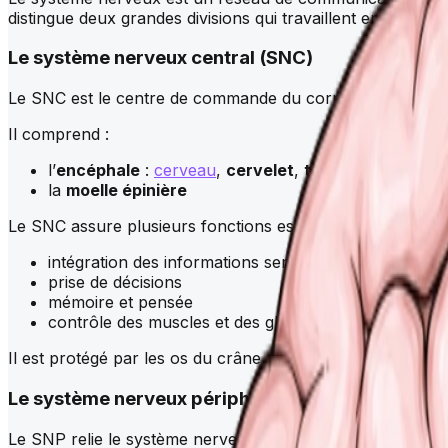
distingue deux grandes divisions qui travaillent en étroite 
Le système nerveux central (SNC)
Le SNC est le centre de commande du corps.
Il comprend :
l’
encéphale
:
cerveau
,
cervelet
,
tronc cérébral
la
moelle épinière
Le SNC assure plusieurs fonctions essentielles :
intégration des informations sensorielles
prise de décisions
mémoire et pensée
contrôle des muscles et des glandes
Il est protégé par les os du crâne et de la colonne vertébr
Le système nerveux périphérique (SNP)
Le SNP relie le système nerveux central au reste du corp