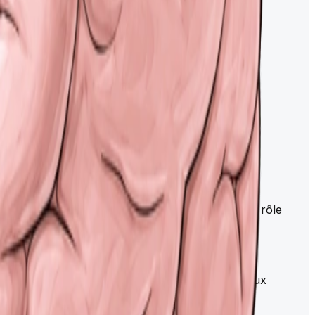
ticipe aux voies sensitives et motrices. Il joue un rôle
sphères cérébraux. Elle contient aussi des noyaux