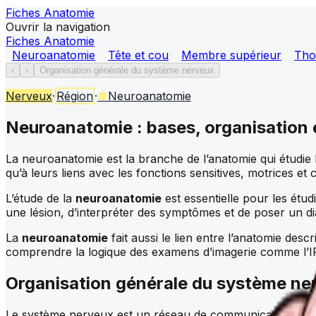
Fiches Anatomie
Ouvrir la navigation
Fiches Anatomie
Neuroanatomie
Tête et cou
Membre supérieur
Tho
‹
›
Organisation générale du système nerveux
Nerveux
·
Région
·
●
Neuroanatomie
Neuroanatomie : bases, organisation 
La neuroanatomie est la branche de l’anatomie qui étudie la
qu’à leurs liens avec les fonctions sensitives, motrices et c
L’étude de la
neuroanatomie
est essentielle pour les étu
une lésion, d’interpréter des symptômes et de poser un di
La
neuroanatomie
fait aussi le lien entre l’anatomie desc
comprendre la logique des examens d’imagerie comme l’I
Organisation générale du système ne
Le système nerveux est un réseau de communication sophis