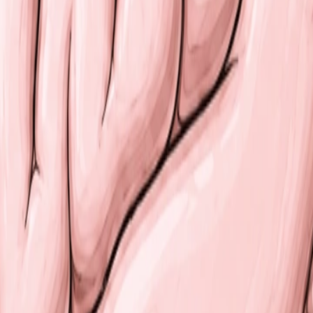
s carotides
internes et les artères vertébrales. Ces vaiss
igation de secours en cas d'occlusion d'un des troncs princi
 hémisphères.
sie et du
système endocrinien
 des fonctions végétatives, hormonales et sensorielles.
 relié à ce dernier par trois paires de pédoncules cérébelleux
le appelée vermis. Le cortex cérébelleux est constitué de 