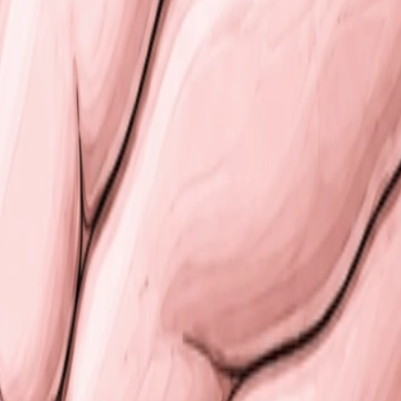
ronc cérébral
. Il contient les centres vitaux du contrôle de 
 l’adulte, elle s’étend de C1 jusqu’à L2 environ. Elle présen
ial
et lombaire.
e centrale, entourée de substance blanche.
nsitives.
es.
nnent des neurones végétatifs.
ent les voies ascendantes (sensitives) et descendantes (mot