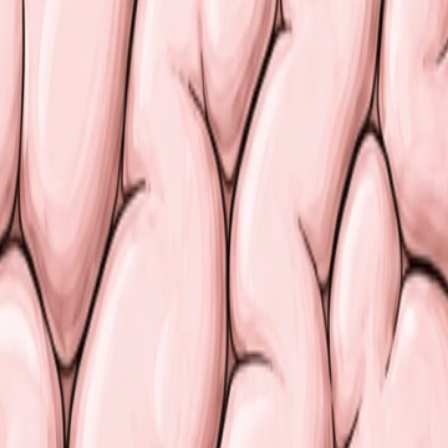
céphale
et de la
moelle épinière
.
tiques
 audition, goût, odorat) vers le SNC
ion, rythme cardiaque, pression artérielle
e)
 défense ou d’action. Il augmente la fréquence cardiaque, l