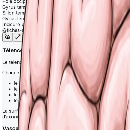
Pôle occipital
Gyrus temporal supérieur
Sillon temporal supérieur
Gyrus temporal inférieur
Incisure pré-occipitale
@fiches-anatomie.com
Télencéphale et hémisphères cérébraux
Le télencéphale correspond aux deux hémisphères cérébrau
Chaque hémisphère est divisé en lobes :
le lobe frontal : motricité volontaire, langage, fonct
le lobe pariétal : intégration sensorielle, sens du sc
le lobe temporal : audition, mémoire, compréhensio
le lobe occipital : vision
La surface des hémisphères est formée par le cortex céré
d’axones reliant les régions entre elles.
Vascularisation du
cerveau