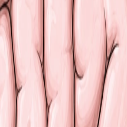
x. Ils représentent la plus grande partie de l’
encéphale
.
ions exécutives
héma corporel
n du langage
bral, constitué de substance grise. En profondeur se trouv