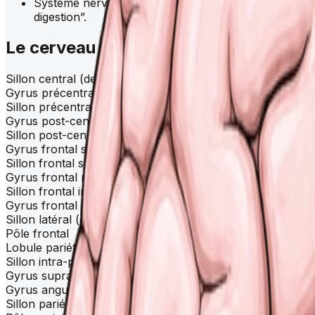
Système nerveux parasympathique : favorise le repos e
digestion”.
Le
cerveau
Sillon central (de Rolando)
Gyrus précentral
Sillon précentral
Gyrus post-central
Sillon post-central
Gyrus frontal supérieur
Sillon frontal supérieur
Gyrus frontal moyen
Sillon frontal inférieur
Gyrus frontal inférieur
Sillon latéral (de Sylvius)
Pôle frontal
Lobule pariétal supérieur
Sillon intra-pariétal
Gyrus supramarginal
Gyrus angulaire
Sillon pariéto-occipital