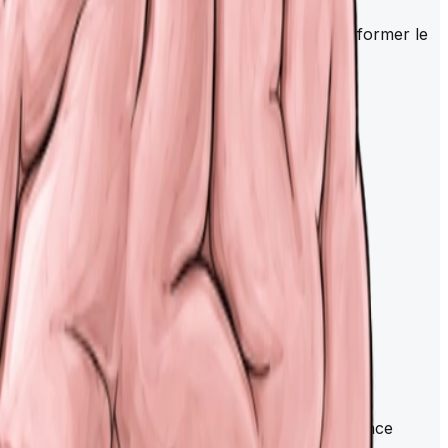
eaux s'anastomosent à la base du
cerveau
pour former le
paux.
.
substance grise, en surface, tandis que la substance