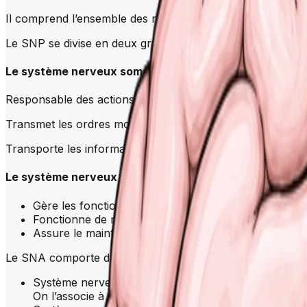
Il comprend l’ensemble des nerfs situés en dehors de l’
en
Le SNP se divise en deux grandes parties.
Le système nerveux somatique
Responsable des actions volontaires
Transmet les ordres moteurs du SNC aux muscles squelet
Transporte les informations sensorielles (toucher, vision,
Le système nerveux autonome (SNA)
Gère les fonctions involontaires : respiration, digest
Fonctionne de manière inconsciente
Assure le maintien de l’équilibre interne (homéostasi
Le SNA comporte deux subdivisions aux effets opposés :
Système nerveux sympathique : active les réactions de
On l’associe à la réponse de “fuite ou lutte”.