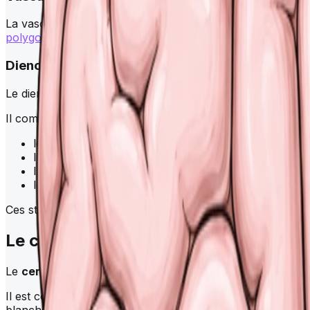
La vascularisation du
cerveau
est assurée par les
artère
polygone de Willis
, un cercle artériel qui garantit une irr
Diencéphale
Le diencéphale est une structure médiane située sous les
Il comprend :
le thalamus, relais sensitif majeur
l’
hypothalamus
, centre de régulation de l’homéosta
l’épithalamus et la glande pinéale
le sous-thalamus et le métathalamus
Ces structures jouent un rôle essentiel dans la régulation
Le
cervelet
Le
cervelet
est situé à l’arrière du
tronc cérébral
. Il est
Il est composé de deux hémisphères et d’une partie centra
blanche forme l’arbor vitae en profondeur.