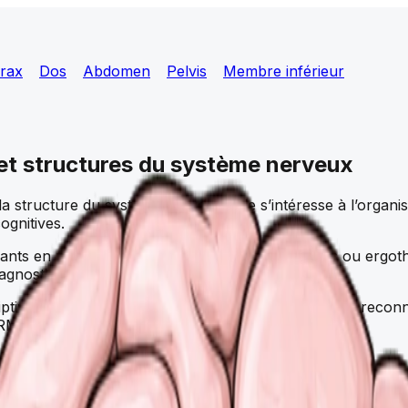
rax
Dos
Abdomen
Pelvis
Membre inférieur
et structures du système nerveux
 structure du système nerveux. Elle s’intéresse à l’organisa
ognitives.
diants en médecine, kinésithérapie, soins infirmiers ou erg
agnostic.
riptive et la pratique clinique. Elle prépare l’étudiant à re
RM ou le scanner.
rveux
tiqué du corps. Il contrôle toutes les fonctions corporel