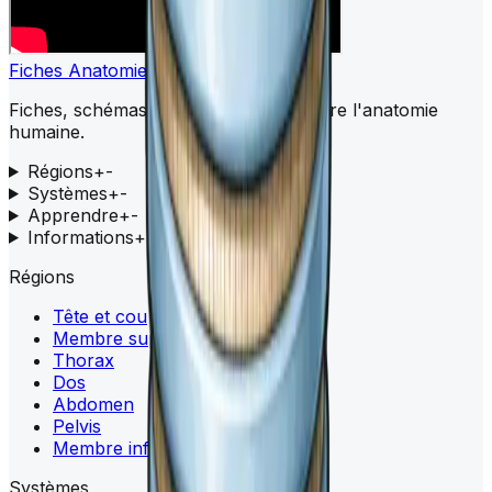
Fiches Anatomie
Fiches, schémas et quiz pour apprendre l'anatomie
humaine.
Régions
+
-
Systèmes
+
-
Apprendre
+
-
Informations
+
-
Régions
Tête et cou
Membre supérieur
Thorax
Dos
Abdomen
Pelvis
Membre inférieur
Systèmes