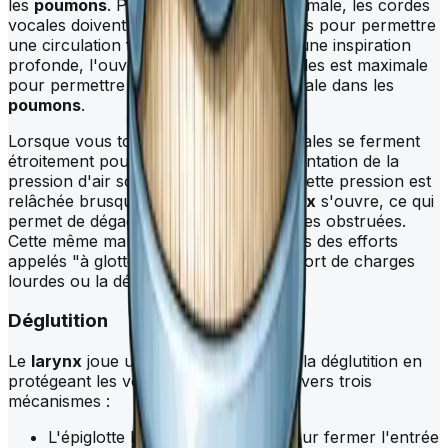
les
poumons
. Pour une respiration normale, les cordes
vocales doivent être largement ouvertes pour permettre
une circulation fluide de l'air. Pendant une inspiration
profonde, l'ouverture des cordes vocales est maximale
pour permettre une entrée d'air maximale dans les
poumons
.
Lorsque vous toussez, vos cordes vocales se ferment
étroitement pour permettre une augmentation de la
pression d'air sous-glottique. Ensuite, cette pression est
relâchée brusquement lorsque le
larynx
s'ouvre, ce qui
permet de dégager les voies respiratoires obstruées.
Cette même manœuvre est utilisée dans des efforts
appelés "à glotte fermée", tels que le port de charges
lourdes ou la défécation.
Déglutition
Le
larynx
joue un rôle important dans la déglutition en
protégeant les voies respiratoires à travers trois
mécanismes :
L'épiglotte bascule vers le bas pour fermer l'entrée