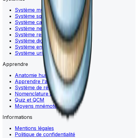
Système musculaire
Système squelettique
Système cardiovasculaire
Système nerveux
Système respiratoire
Système digestif
Système endocrinien
Système urinaire
Apprendre
Anatomie humaine
Apprendre l'anatomie
Système de référence
Nomenclature anatomique
Quiz et QCM
Moyens mnémotechniques
Informations
Mentions légales
Politique de confidentialité