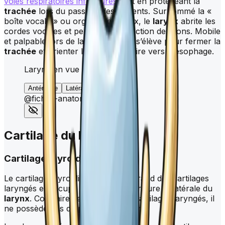
voies respiratoires inférieures
tout en protégeant la
trachée
lors du passage des aliments. Surnommé la «
boîte vocale » ou organe de la voix, le
larynx
abrite les
cordes vocales et permet la production des sons. Mobile
et palpable lors de la déglutition, il s’élève pour fermer la
trachée
et orienter le bol alimentaire vers l’œsophage.
Larynx en vue antérieure
Antérieure
Latérale
Postérieure
@fiches-anatomie.com
Cartilage du
larynx
Cartilage thyroïdien
Le cartilage thyroïdien est le plus grand des cartilages
laryngés et occupe les parties antérieure et latérale du
larynx
. Contrairement aux autres cartilages laryngés, il
ne possède pas de partie postérieure.