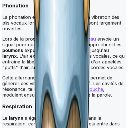
Phonation
La phonation est produite par la mise en vibration des
plis vocaux lorsque les voies aériennes sont largement
ouvertes.
Lors de la production d’un son, le
cerveau
envoie un
signal pour que les cordes vocales se rapprochent.Les
poumons
expulsent de l'air qui remonte jusqu'au
larynx
. L'air expiré appuie sur les cordes vocales, ce qui
entraîne la libération de petites quantités d'air appelées
"puffs" d'air, suivie d'une fermeture des cordes vocales.
Cette alternance rapide de mouvements permet de
générer des vibrations et un son laryngé. Les cavités de
résonance, telles que le
pharynx
et
la bouche
,
modulent ensuite ce son pour permettre la parole.
Respiration
Le
larynx
a également un rôle crucial dans la
respiration, car il régule le volume d'air qui entre dans