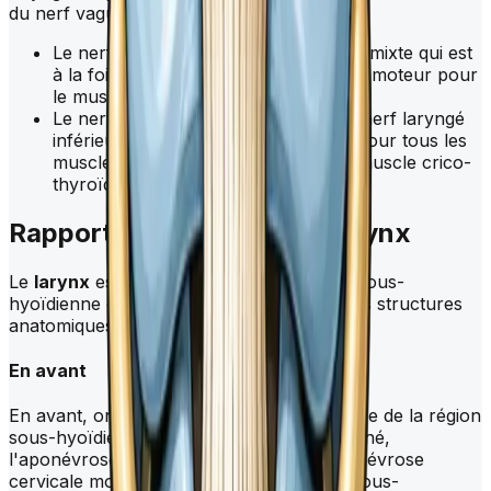
du nerf vague.
Le nerf laryngé supérieur est un nerf mixte qui est
à la fois sensitif pour tout le
larynx
et moteur pour
le muscle crico-thyroïdien.
Le nerf récurrent, également appelé nerf laryngé
inférieur, est principalement moteur pour tous les
muscles du
larynx
, à l'exception du muscle crico-
thyroïdien.
Rapports anatomique du
larynx
Le
larynx
est situé au centre de la région sous-
hyoïdienne et est en relation avec plusieurs structures
anatomiques.
En avant
En avant, on trouve les plans de couverture de la région
sous-hyoïdienne, comprenant le plan cutané,
l'aponévrose cervicale superficielle, l'aponévrose
cervicale moyenne ainsi que les muscles sous-