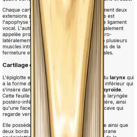
Chaque cartilage aryténoïde possède également deux
extensions proéminentes. L'une d'entre elles est
l'apophyse vocale sur laquelle est attaché le ligament
vocal. L'autre est l'apophyse musculaire, également
appelée processus musculaire, située postéro-
latéralement, et qui sert de point d'attache à plusieurs
muscles intrinsèques du
larynx
responsables de la
fermeture et de l'ouverture des cordes vocales.
Cartilage épiglottique
L'épiglotte est une structure cartilagineuse du
larynx
qui
a la forme d'une raquette, avec un manche inférieur qui
s'insère dans l'angle rentrant du cartilage
thyroïde
.
Cette feuille cartilagineuse possède une face laryngée
postéro-inférieure orientée en bas et en arrière, ainsi
qu'une face linguale antéro-supérieure concave qui
regarde vers le haut et vers l'avant.
Elle possède également une base supérieure ainsi que
deux bords latéraux qui renforcent la membrane