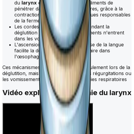
du
larynx
et empêcher ainsi les aliments de
pénétrer dans les voies respiratoires, grâce à la
contraction des muscles intrinsèques responsables
de la fermeture de la glotte.
Les cordes vocales se ferment pendant la
déglutition pour éviter que les aliments n'entrent
dans les voies respiratoires.
L'ascension du
larynx
sous la base de la langue
facilite la descente du bol alimentaire dans
l'œsophage.
Ces mécanismes se produisent non seulement lors de la
déglutition, mais également pendant les régurgitations ou
les vomissements pour protéger les voies respiratoires
Vidéo explicative anatomie du
larynx