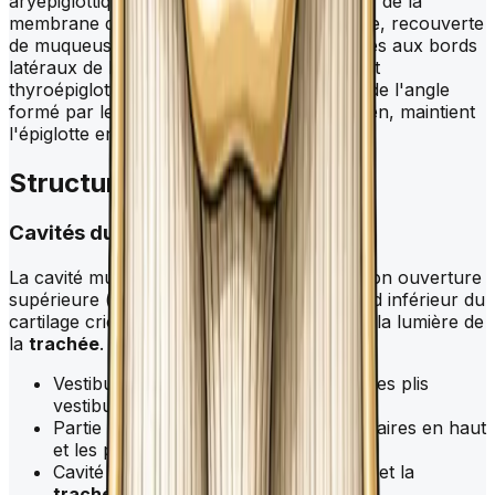
aryépiglottique et forment le bord supérieur de la
membrane quadrangulaire. Cette membrane, recouverte
de muqueuse, relie les cartilages aryténoïdes aux bords
latéraux de l'épiglotte, tandis que le ligament
thyroépiglottique, attaché à la face interne de l'angle
formé par les lamelles du cartilage thyroïdien, maintient
l'épiglotte en place.
Structure du
larynx
Cavités du
larynx
La cavité muqueuse du
larynx
s'étend de son ouverture
supérieure (entrée du
larynx
) jusqu'au bord inférieur du
cartilage cricoïde qui est en continuité avec la lumière de
la
trachée
. Elle est divisée en trois régions :
Vestibule : entre l'entrée du
larynx
et les plis
vestibulaires.
Partie moyenne : entre les plis vestibulaires en haut
et les plis vocaux en bas.
Cavité infraglottique : entre le pli vocal et la
trachée
.