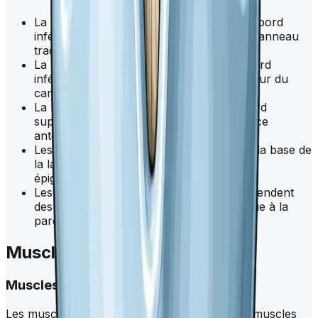
La membrane crico-trachéale s'étend du bord
inférieur du cartilage cricoïde au premier anneau
trachéal.
La membrane thyro-hyoïdienne unit le bord
inférieur de l'
os hyoïde
et le bord supérieur du
cartilage
thyroïde
.
La membrane hyo-épiglottique relie le bord
supérieur du corps de l'
os hyoïde
à la face
antérieure du cartilage épiglottique.
Les ligaments glosso-épiglottiques relient la base de
la langue à la face antérieure du cartilage
épiglottique.
Les ligaments pharyngo-épiglottiques s'étendent
des bords latéraux du cartilage épiglottique à la
paroi latérale du
pharynx
.
Muscles du
larynx
Muscles extrinsèques
Les muscles extrinsèques du
larynx
sont des muscles