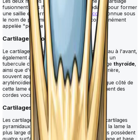
Les deux moitiés plates droite et gauche du cartilage
fusionnent vers l'avant sur la ligne médiane pour former
une saillie en forme de V à l'avant du
cou
, connue sous
le nom de proéminence laryngée ou communément
appelée "pomme d'Adam".
Cartilage cricoïde
Le cartilage cricoïde est composé d'un anneau à l'avant,
également appelé arc antérieur, qui possède un
tubercule cricoïdien palpable sous le cartilage
thyroïde
,
ainsi que d'une lame verticale médiane à l'arrière,
souvent appelée chaton. Les muscles crico-
aryténoïdiens postérieurs s'insèrent de chaque côté de
cette lame et sont responsables du mouvement des
cordes vocales.
Cartilages aryténoïdes
Les cartilages aryténoïdes sont deux petits cartilages
pyramidaux situés sur la face supérieure de la lame la
plus large du cartilage cricoïde postérieur. Ils possèdent
quatre surfaces : postérieure, latérale, médiane et base.