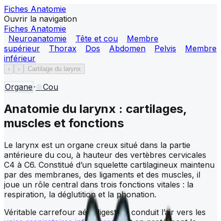
Fiches Anatomie
Ouvrir la navigation
Fiches Anatomie
Neuroanatomie
Tête et cou
Membre
supérieur
Thorax
Dos
Abdomen
Pelvis
Membre
inférieur
‹
›
Cartilage du larynx
Organe
·
●
Cou
Anatomie du larynx : cartilages,
muscles et fonctions
Le larynx est un organe creux situé dans la partie
antérieure du cou, à hauteur des vertèbres cervicales
C4 à C6. Constitué d’un squelette cartilagineux maintenu
par des membranes, des ligaments et des muscles, il
joue un rôle central dans trois fonctions vitales : la
respiration, la déglutition et la phonation.
Véritable carrefour aérodigestif, il conduit l’air vers les