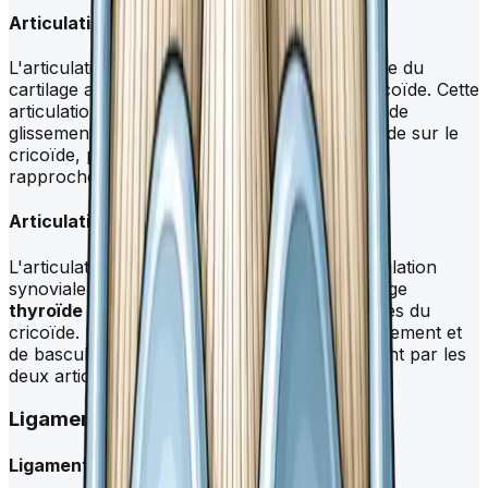
Articulation crico-aryténoïdienne
L'articulation crico-aryténoïdienne relie la base du
cartilage aryténoïde au bord supérieur du cricoïde. Cette
articulation est responsable des mouvements de
glissement et de rotation du cartilage aryténoïde sur le
cricoïde, permettant ainsi l'éloignement ou le
rapprochement des cordes vocales.
Articulation crico-thyroïdienne
L'articulation crico-thyroïdienne est une articulation
synoviale qui relie les petites cornes du cartilage
thyroïde
aux facettes articulaires thyroïdiennes du
cricoïde. Elle permet des mouvements de glissement et
de bascule autour d'un axe transversal passant par les
deux articulations.
Ligament du
larynx
Ligaments intrinsèques