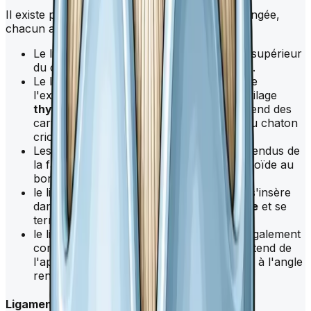
Il existe plusieurs ligaments dans la région laryngée,
chacun ayant une fonction spécifique.
Le ligament crico-thyroïdien relie le bord supérieur
du cricoïde au bord inférieur du
thyroïde
.
Le ligament thyro-épiglottique est tendu de
l'extrémité inférieure de l'épiglotte au cartilage
thyroïde
, tandis que le ligament jugal s'étend des
cartilages corniculés au bord supérieur du chaton
cricoïdien.
Les ligaments aryténo-épiglottiques sont tendus de
la face antéro-externe du cartilage aryténoïde au
bord latéral du cartilage épiglottique.
le ligament thyro-aryténoïdien supérieur s'insère
dans l'angle rentrant du cartilage
thyroïde
et se
termine sur le cartilage aryténoïde
le ligament thyro-aryténoïdien inférieur, également
connu sous le nom de ligament vocal, s'étend de
l'apophyse vocale du cartilage aryténoïde à l'angle
rentrant du cartilage
thyroïde
.
Ligaments extrinsèques