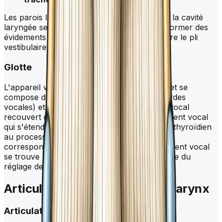
Les parois latérales de la partie moyenne de la cavité
laryngée se bombent vers l'extérieur pour former des
évidements latéraux (ventricule laryngé) entre le pli
vestibulaire et le pli vocal.
Glotte
L'appareil vocal du
larynx
est appelé glotte et se
compose de deux plis vocaux (véritables cordes
vocales) et de la* rima glottidis*. Chaque pli vocal
recouvert d'une muqueuse contient un ligament vocal
qui s'étend de la surface interne du cartilage thyroïdien
au processus vocal du cartilage aryténoïde
correspondant. Parallèlement à chaque ligament vocal
se trouve le muscle vocal, qui est responsable du
réglage de la tension des plis vocaux.
Articulations et ligaments du
larynx
Articulations du
larynx