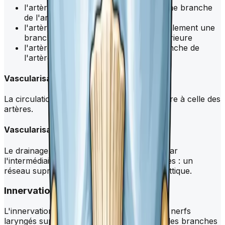
l'artère laryngée supérieure, qui est une branche
de l'artère thyroïdienne supérieure.
l'artère laryngée inférieure, qui est également une
branche de l'artère thyroïdienne supérieure
l'artère laryngée postérieure, une branche de
l'artère thyroïdienne inférieure.
Vascularisation veineuse
La circulation veineuse du
larynx
est similaire à celle des
artères.
Vascularisation lymphatique
Le drainage lymphatique du
larynx
se fait par
l'intermédiaire de deux réseaux lymphatiques : un
réseau supraglottique et un réseau infraglottique.
Innervation
L'innervation du
larynx
est assurée par les nerfs
laryngés supérieurs et inférieurs, qui sont des branches