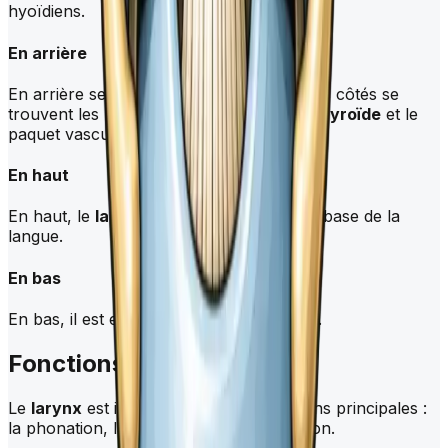
hyoïdiens.
En arrière
En arrière se trouve le
pharynx
, et sur les côtés se
trouvent les lobes latéraux de la glande
thyroïde
et le
paquet vasculo-nerveux du cou.
En haut
En haut, le
larynx
est en relation avec la base de la
langue.
En bas
En bas, il est en relation avec la
trachée
.
Fonctions du
larynx
Le
larynx
est impliqué dans trois fonctions principales :
la phonation, la respiration et la déglutition.