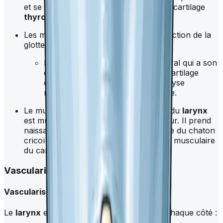
et se terminent sur le bord inférieur du cartilage
thyroïde
.
Les muscles responsables de la constriction de la
glotte sont :
Le muscle crico-aryténoïdien latéral qui a son
origine sur le bord supérieur du cartilage
cricoïde et se termine sur l'apophyse
musculaire du cartilage aryténoïde.
Le muscle responsable de la dilatation du
larynx
est muscle crico-aryténoïdien postérieur. Il prend
naissance à partir de la fossette latérale du chaton
cricoïdien et se termine sur l'apophyse musculaire
du cartilage aryténoïde
Vascularisation
Vascularisation artérielle
Le
larynx
est alimenté par trois artères de chaque côté :