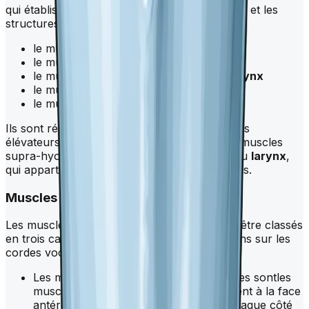
qui établissent des connexions entre le
larynx
et les
structures avoisinantes. Ce sont :
le muscle sterno-thyroïdien
le muscle thyro-hyoïdien
le muscle constricteur inférieur du
pharynx
le muscle stylo-pharyngien
le muscle pharyngo-staphylin.
Ils sont répartis en deux groupes : les muscles
élévateurs du
larynx
, qui appartiennent aux muscles
supra-hyoïdiens, et les muscles abaisseurs du
larynx
,
qui appartiennent aux muscles infra-hyoïdiens.
Muscles intrinsèques
Les muscles intrinsèques du
larynx
peuvent être classés
en trois catégories en fonction de leurs actions sur les
cordes vocales.
Les muscles tenseurs des cordes vocales sontles
muscles crico-thyroïdiens, qui s'attachent à la face
antéro-externe de l’arc cricoïdien de chaque côté