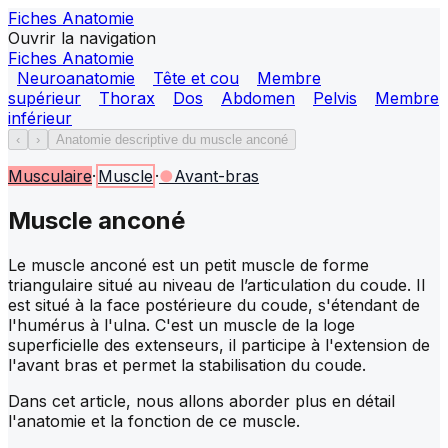
Fiches Anatomie
Ouvrir la navigation
Fiches Anatomie
Neuroanatomie
Tête et cou
Membre
supérieur
Thorax
Dos
Abdomen
Pelvis
Membre
inférieur
‹
›
Anatomie descriptive du muscle anconé
Musculaire
·
Muscle
·
●
Avant-bras
Muscle anconé
Le muscle anconé est un petit muscle de forme
triangulaire situé au niveau de l’articulation du coude. Il
est situé à la face postérieure du coude, s'étendant de
l'humérus à l'ulna. C'est un muscle de la loge
superficielle des extenseurs, il participe à l'extension de
l'avant bras et permet la stabilisation du coude.
Dans cet article, nous allons aborder plus en détail
l'anatomie et la fonction de ce muscle.