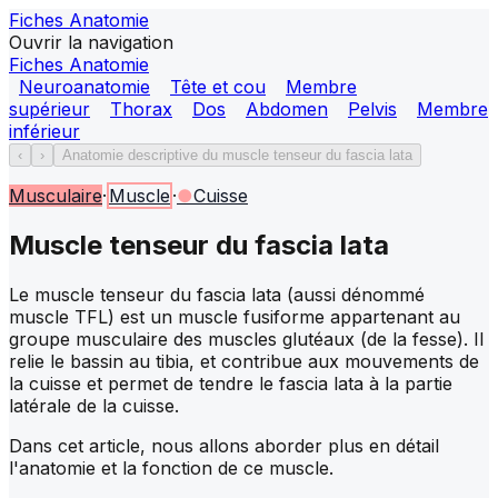
Fiches Anatomie
Ouvrir la navigation
Fiches Anatomie
Neuroanatomie
Tête et cou
Membre
supérieur
Thorax
Dos
Abdomen
Pelvis
Membre
inférieur
‹
›
Anatomie descriptive du muscle tenseur du fascia lata
Musculaire
·
Muscle
·
●
Cuisse
Muscle tenseur du fascia lata
Le muscle tenseur du fascia lata (aussi dénommé
muscle TFL) est un muscle fusiforme appartenant au
groupe musculaire des muscles glutéaux (de la fesse). Il
relie le bassin au tibia, et contribue aux mouvements de
la cuisse et permet de tendre le fascia lata à la partie
latérale de la cuisse.
Dans cet article, nous allons aborder plus en détail
l'anatomie et la fonction de ce muscle.